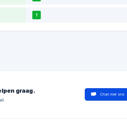
1
elpen graag.
Chat met ons
il.