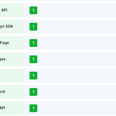
 API
1
ipt SDK
1
 Page
1
ges
1
1
und
1
API
1