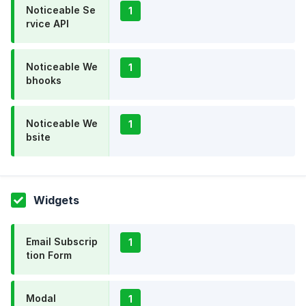
Noticeable Se
1
rvice API
Noticeable We
1
bhooks
Noticeable We
1
bsite
Widgets
Email Subscrip
1
tion Form
Modal
1